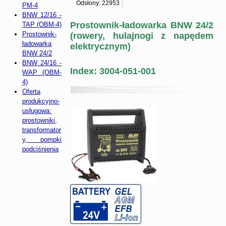
Odsłony: 22953
PM-4
BNW 12/16 -
Prostownik-ładowarka BNW 24/2
TAP (OBM-4)
Prostownik-
(rowery, hulajnogi z napędem
ładowarka
elektrycznym)
BNW 24/2
BNW 24/16 -
Index: 3004-051-001
WAP (OBM-
4)
Oferta
produkcyjno-
usługowa:
prostowniki,
transformator
y, pompki
podciśnienia