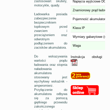
zastosowań: skutery,
Napięcia wyjściowe DC
motocykle, quady.
Znamionowy prąd ładowan
Ładowarka posiada
zabezpieczenie
Pojemność akumulatora
bezpiecznikiem
topikowym przed
Klasa IP
zwarciem i
przeciążeniem oraz
Wymiary gabarytowe (szer.
odwrotnym
podłączeniem do
Waga
zacisków akumulatora.
Do wskazywania
Instrukcja obsługi:
wartości prądu
ładowania oraz stopnia
naładowania
akumulatora
stosowany jest
wychyłowy wskaźnik -
amperomierz.
Przyłączenie do
akumulatora odbywa
się za pomocą
giętkiego przewodu
zakończonego