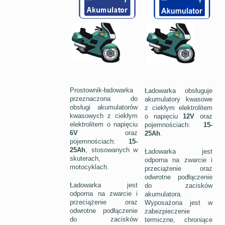
Prostownik-ładowarka
Ładowarka obsługuje
przeznaczona do
akumulatory kwasowe
obsługi akumulatorów
z ciekłym elektrolitem
kwasowych z ciekłym
o napięciu
12V
oraz
elektrolitem o napięciu
pojemnościach:
15-
6V
oraz
25Ah
.
pojemnościach:
15-
25Ah
, stosowanych w
Ładowarka jest
skuterach,
odporna na zwarcie i
motocyklach.
przeciążenie oraz
odwrotne podłączenie
Ładowarka jest
do zacisków
odporna na zwarcie i
akumulatora.
przeciążenie oraz
Wyposażona jest w
odwrotne podłączenie
zabezpieczenie
do zacisków
termiczne, chroniące