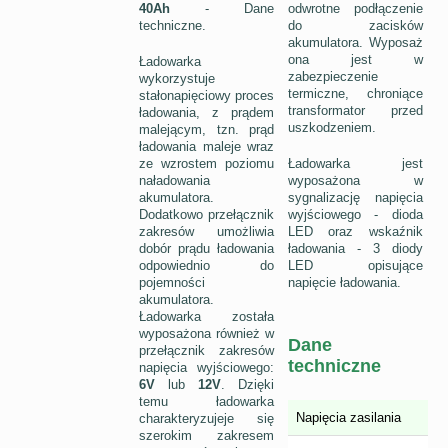
40Ah
- Dane
odwrotne podłączenie
techniczne.
do zacisków
akumulatora. Wyposaż
ona jest w
Ładowarka
zabezpieczenie
wykorzystuje
termiczne, chroniące
stałonapięciowy proces
transformator przed
ładowania, z prądem
uszkodzeniem.
malejącym, tzn. prąd
ładowania maleje wraz
ze wzrostem poziomu
Ładowarka jest
naładowania
wyposażona w
akumulatora.
sygnalizację napięcia
Dodatkowo przełącznik
wyjściowego - dioda
zakresów umożliwia
LED oraz wskaźnik
dobór prądu ładowania
ładowania - 3 diody
odpowiednio do
LED opisujące
pojemności
napięcie ładowania.
akumulatora.
Ładowarka została
wyposażona również w
Dane
przełącznik zakresów
techniczne
napięcia wyjściowego:
6V
lub
12V
. Dzięki
temu ładowarka
Napięcia zasilania
charakteryzujeje się
szerokim zakresem