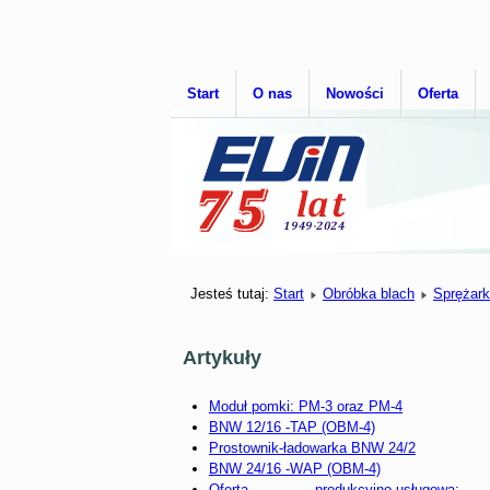
Start
O nas
Nowości
Oferta
Jesteś tutaj:
Start
Obróbka blach
Sprężark
Artykuły
Moduł pomki: PM-3 oraz PM-4
BNW 12/16 -TAP (OBM-4)
Prostownik-ładowarka BNW 24/2
BNW 24/16 -WAP (OBM-4)
Oferta produkcyjno-usługowa: