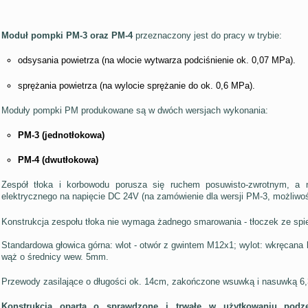
Moduł pompki PM-3 oraz PM-4
przeznaczony jest do pracy w trybie:
odsysania powietrza (na wlocie wytwarza podciśnienie ok. 0,07 MPa).
sprężania powietrza (na wylocie sprężanie do ok. 0,6 MPa).
Moduły pompki PM produkowane są w dwóch wersjach wykonania:
PM-3 (jednotłokowa)
PM-4 (dwutłokowa)
Zespół tłoka i korbowodu porusza się ruchem posuwisto-zwrotnym, a 
elektrycznego na napięcie DC 24V (na zamówienie dla wersji PM-3, możliwo
Konstrukcja zespołu tłoka nie wymaga żadnego smarowania - tłoczek ze spi
Standardowa głowica górna: wlot - otwór z gwintem M12x1; wylot: wkręcan
wąż o średnicy wew. 5mm.
Przewody zasilające o długości ok. 14cm, zakończone wsuwką i nasuwką 6,
Konstrukcja oparta o sprawdzone i trwałe w użytkowaniu podz