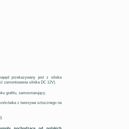
napęd przekazywany jest z silnika
ść zamontowania silnika DC 12V).
eku grafitu, samosmarujący.
a końcówka z tworzywa sztucznego na
3.
espoły pochodzące od polskich