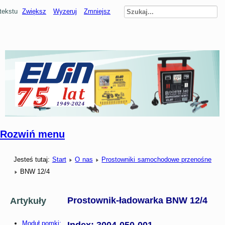
tekstu
Zwiększ
Wyzeruj
Zmniejsz
Rozwiń menu
Jesteś tutaj:
Start
O nas
Prostowniki samochodowe przenośne
BNW 12/4
Prostownik-ładowarka BNW 12/4
Artykuły
Moduł pomki:
Index: 3004-050-001