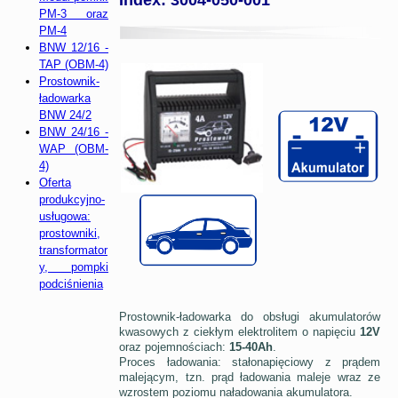
PM-3 oraz
PM-4
BNW 12/16 -
TAP (OBM-4)
Prostownik-
ładowarka
BNW 24/2
BNW 24/16 -
WAP (OBM-
4)
Oferta
produkcyjno-
usługowa:
prostowniki,
transformator
y, pompki
podciśnienia
Prostownik-ładowarka do obsługi akumulatorów
kwasowych z ciekłym elektrolitem o napięciu
12V
oraz pojemnościach:
15-40Ah
.
Proces ładowania: stałonapięciowy z prądem
malejącym, tzn. prąd ładowania maleje wraz ze
wzrostem poziomu naładowania akumulatora.