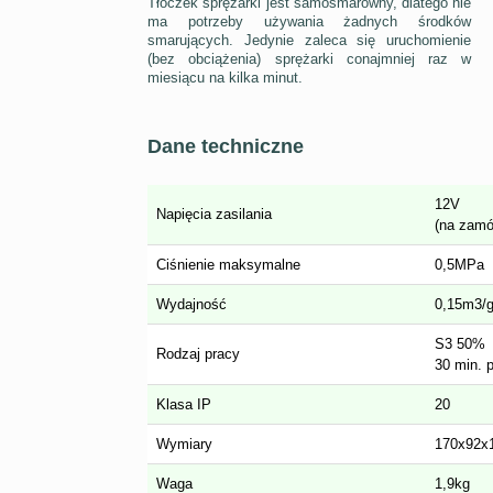
Tłoczek sprężarki jest samosmarowny, dlatego nie
ma potrzeby używania żadnych środków
smarujących. Jedynie zaleca się uruchomienie
(bez obciążenia) sprężarki conajmniej raz w
miesiącu na kilka minut.
Dane techniczne
12V
Napięcia zasilania
(na zamó
Ciśnienie maksymalne
0,5MPa
Wydajność
0,15m3/g
S3 50%
Rodzaj pracy
30 min. 
Klasa IP
20
Wymiary
170x92
Waga
1,9kg