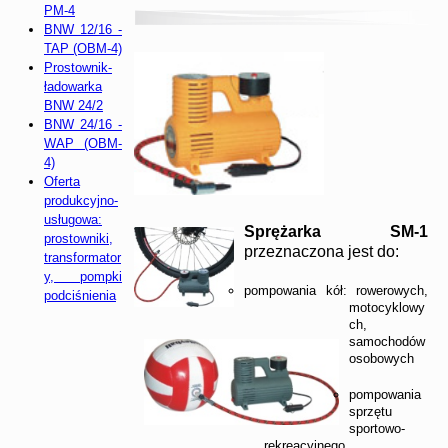
PM-4
BNW 12/16 -
TAP (OBM-4)
Prostownik-
ładowarka
BNW 24/2
BNW 24/16 -
WAP (OBM-
4)
Oferta
produkcyjno-
usługowa:
Sprężarka SM-1
prostowniki,
przeznaczona jest do:
transformator
y, pompki
pompowania kół: rowerowych,
podciśnienia
motocyklowy
ch,
samochodów
osobowych
pompowania
sprzętu
sportowo-
rekreacyjnego.