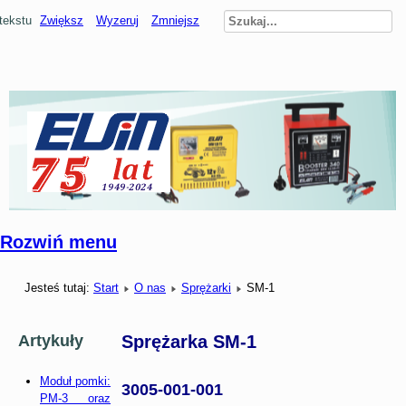
tekstu
Zwiększ
Wyzeruj
Zmniejsz
Rozwiń menu
Jesteś tutaj:
Start
O nas
Sprężarki
SM-1
Sprężarka SM-1
Artykuły
Moduł pomki:
3005-001-001
PM-3 oraz