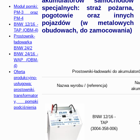
akumulatorów samochodów
Moduł pomki:
specjalnych: straż pożarna,
PM-3 oraz
pogotowie oraz innych
PM-4
pojazdów (w metalowych
BNW 12/16 -
obudowach, do zamocowania)
TAP (OBM-4)
Prostownik-
ładowarka
BNW 24/2
BNW 24/16 -
WAP (OBM-
4)
Prostowniki-ładowarki do akumulato
Oferta
produkcyjno-
Na
usługowa:
Nazwa wyrobu / (referencja)
akum
prostowniki,
transformator
y, pompki
podciśnienia
BNW 12/16 -
TAP
(3004-358-006)