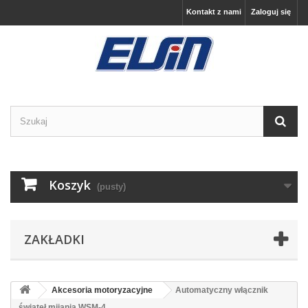
Kontakt z nami
Zaloguj się
Koszyk
(pusty)
ZAKŁADKI
Akcesoria motoryzacyjne
Automatyczny włącznik
świateł mijania WSM-4